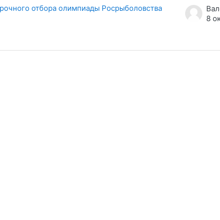
ждений. Показано 1 из 1 обсуждений
орочного отбора олимпиады Росрыболовства
8 о