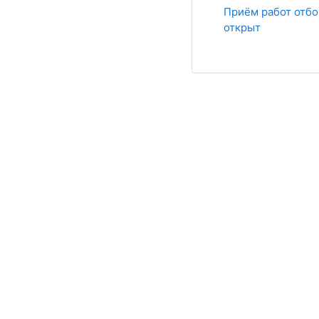
Список обсу
Приём работ отб
открыт