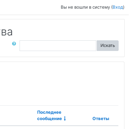
Вы не вошли в систему (
Вход
)
тва
ск по форумам
Искать
Последнее
сообщение
Ответы
Дейст