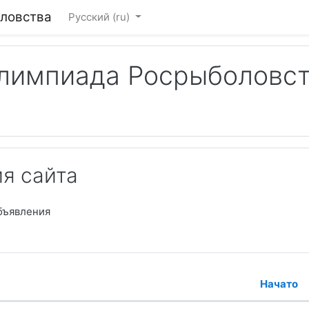
ловства
Русский ‎(ru)‎
лимпиада Росрыболовс
Пои
я сайта
бъявления
Начато